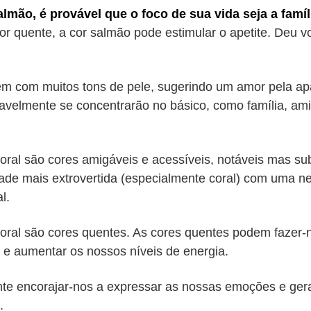
lmão, é provável que o foco de sua vida seja a famíl
or quente, a cor salmão pode estimular o apetite. Deu 
em com muitos tons de pele, sugerindo um amor pela apa
velmente se concentrarão no básico, como família, am
ral são cores amigáveis e acessíveis, notáveis mas sub
dade mais extrovertida (especialmente coral) com uma 
l.
oral são cores quentes. As cores quentes podem fazer-n
e e aumentar os nossos níveis de energia.
te encorajar-nos a expressar as nossas emoções e ger
.