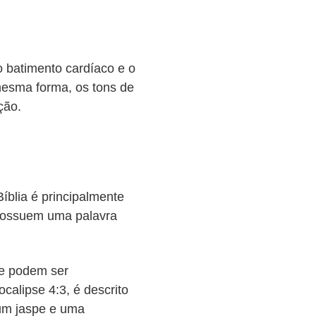
o batimento cardíaco e o
mesma forma, os tons de
ção.
íblia é principalmente
 possuem uma palavra
ue podem ser
calipse 4:3, é descrito
“um jaspe e uma